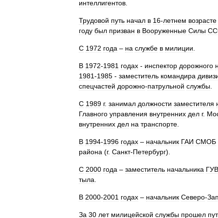
интеллигентов
.
Трудовой
путь
начал
в
16
-
летнем
возрасте
году
был
призван
в
Вооруженные
Силы
СС
С
1972
года
–
на
службе
в
милиции
.
В
1972
-
1981
годах
-
инспектор
дорожного
1981
-
1985
-
заместитель
командира
дивиз
спецчастей
дорожно
-
патрульной
службы
.
С
1989
г
.
занимал
должности
заместителя
Главного
управления
внутренних
дел
г
.
Мо
внутренних
дел
на
транспорте
.
В
1994
-
1996
годах
–
начальник
ГАИ
СМОБ
района
(
г
.
Санкт
-
Петербург
).
С
2000
года
–
заместитель
начальника
ГУ
тыла
.
В
2000
-
2001
годах
–
начальник
Северо
-
За
За
30
лет
милицейской
службы
прошел
пут