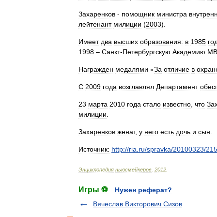
Захаренков
-
помощник
министра
внутрен
лейтенант
милиции
(
2003
).
Имеет
два
высших
образования:
в
1985
го
1998
–
Санкт
-
Петербургскую
Академию
МВ
Награжден
медалями
«
За
отличие
в
охран
С
2009
года
возглавлял
Департамент
обес
23
марта
2010
года
стало
известно
,
что
За
милиции
.
Захаренков
женат
,
у
него
есть
дочь
и
сын
.
Источник:
http:
//
ria
.
ru
/
spravka
/
20100323
/
21
Энциклопедия
ньюсмейкеров
.
2012
.
Игры ⚽
Нужен реферат?
Вячеслав Викторович Сизов