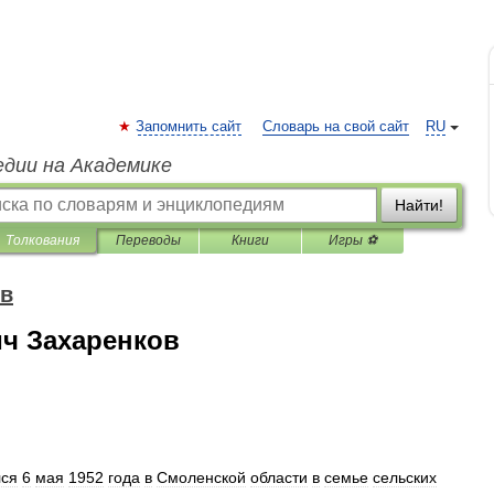
Запомнить сайт
Словарь на свой сайт
RU
едии на Академике
Найти!
Толкования
Переводы
Книги
Игры ⚽
ов
ч Захаренков
лся
6
мая
1952
года
в
Смоленской
области
в
семье
сельских