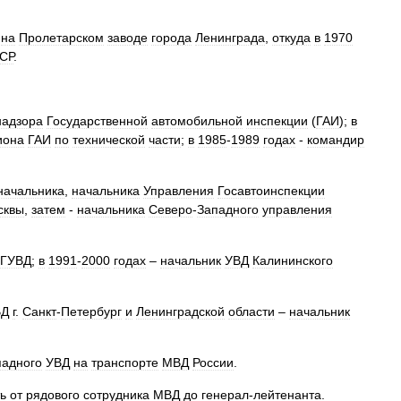
на
Пролетарском
заводе
города
Ленинграда
,
откуда
в
1970
СР
.
надзора
Государственной
автомобильной
инспекции
(
ГАИ
);
в
иона
ГАИ
по
технической
части
;
в
1985
-
1989
годах
-
командир
начальника
,
начальника
Управления
Госавтоинспекции
сквы
,
затем
-
начальника
Северо
-
Западного
управления
ГУВД
;
в
1991
-
2000
годах
–
начальник
УВД
Калининского
ВД
г
.
Санкт
-
Петербург
и
Ленинградской
области
–
начальник
падного
УВД
на
транспорте
МВД
России
.
ь
от
рядового
сотрудника
МВД
до
генерал
-
лейтенанта
.