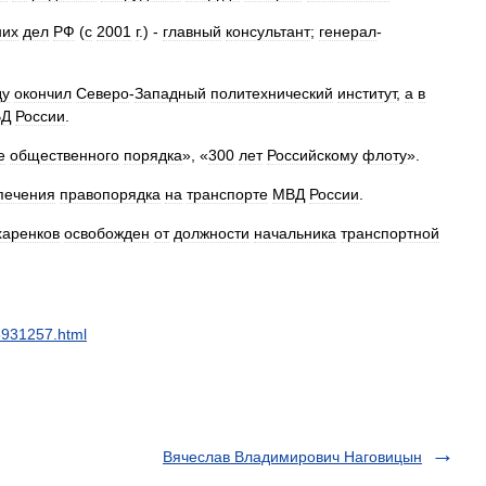
них
дел
РФ
(
с
2001
г
.) -
главный
консультант
;
генерал
-
ду
окончил
Северо
-
Западный
политехнический
институт
,
а
в
Д
России
.
е
общественного
порядка
», «
300
лет
Российскому
флоту
».
печения
правопорядка
на
транспорте
МВД
России
.
харенков
освобожден
от
должности
начальника
транспортной
5931257
.
html
Вячеслав Владимирович Наговицын