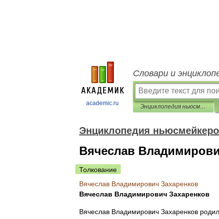
Словари и энциклоп
academic.ru
Энциклопедия ньюсмейкеров
Энциклопедия ньюсмейкер
Вячеслав Владимирови
Толкование
Вячеслав
Владимирович
Захаренков
Вячеслав
Владимирович
Захаренков
Вячеслав
Владимирович
Захаренков
роди