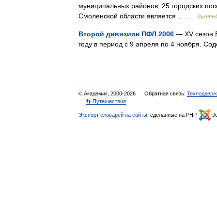
муниципальных районов, 25 городских по
Смоленской области является… …
Википе
Второй дивизион ПФЛ 2006
— XV сезон В
году в период с 9 апреля по 4 ноября. 
© Академик, 2000-2026
Обратная связь:
Техподдерж
👣 Путешествия
Экспорт словарей на сайты
, сделанные на PHP,
Jo