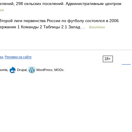
селений, 298 сельских поселений. Административным центром
дия
торой лиги первенства России по футболу состоялся в 2006
Содержание 1 Команды 2 Таблицы 2.1 Запад …
Википедия
ка
,
Реклама на сайте
18+
omla,
Drupal,
WordPress, MODx.